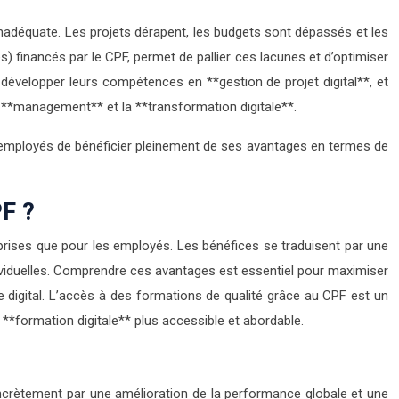
inadéquate. Les projets dérapent, les budgets sont dépassés et les
 financés par le CPF, permet de pallier ces lacunes et d’optimiser
développer leurs compétences en **gestion de projet digital**, et
e **management** et la **transformation digitale**.
 employés de bénéficier pleinement de ses avantages en termes de
PF ?
eprises que pour les employés. Les bénéfices se traduisent par une
ividuelles. Comprendre ces avantages est essentiel pour maximiser
e digital. L’accès à des formations de qualité grâce au CPF est un
 **formation digitale** plus accessible et abordable.
 concrètement par une amélioration de la performance globale et une