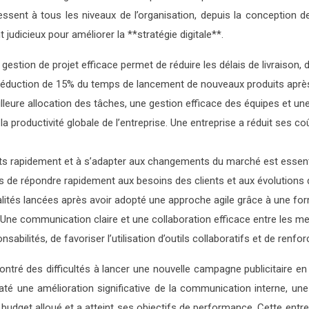
essent à tous les niveaux de l’organisation, depuis la conception de
dicieux pour améliorer la **stratégie digitale**.
gestion de projet efficace permet de réduire les délais de livraison, d
duction de 15% du temps de lancement de nouveaux produits après av
eure allocation des tâches, une gestion efficace des équipes et une 
 la productivité globale de l’entreprise. Une entreprise a réduit ses 
ts rapidement et à s’adapter aux changements du marché est essentie
uipes de répondre rapidement aux besoins des clients et aux évolutio
tés lancées après avoir adopté une approche agile grâce à une form
Une communication claire et une collaboration efficace entre les me
nsabilités, de favoriser l’utilisation d’outils collaboratifs et de renfo
ontré des difficultés à lancer une nouvelle campagne publicitaire en
staté une amélioration significative de la communication interne, u
e budget alloué et a atteint ses objectifs de performance. Cette en