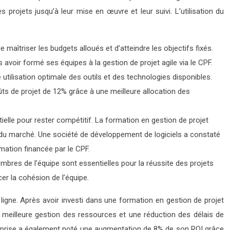
s projets jusqu’à leur mise en œuvre et leur suivi. L’utilisation du
e maîtriser les budgets alloués et d’atteindre les objectifs fixés.
oir formé ses équipes à la gestion de projet agile via le CPF.
utilisation optimale des outils et des technologies disponibles.
coûts de projet de 12% grâce à une meilleure allocation des
lle pour rester compétitif. La formation en gestion de projet
ns du marché. Une société de développement de logiciels a constaté
ation financée par le CPF.
mbres de l’équipe sont essentielles pour la réussite des projets
rcer la cohésion de l’équipe.
 ligne. Après avoir investi dans une formation en gestion de projet
ne meilleure gestion des ressources et une réduction des délais de
treprise a également noté une augmentation de 8% de son ROI grâce