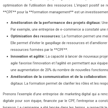
optimisation de l’utilisation des ressources. L’impact positif se r
**CPF** pour la **formation management** est un investissement ju
Amélioration de la performance des projets digitaux:
Une 
Par exemple, une entreprise de e-commerce a constaté une ré
Optimisation des ressources:
La formation permet une meill
Elle permet d’éviter le gaspillage de ressources et d’améliorer
ressources formées par le **CPF**.
Innovation et agilité:
La capacité à lancer de nouveaux proje
agile favorise l’innovation et l’agilité en permettant aux éq
une augmentation de 20% du nombre de nouvelles fonctionnali
Amélioration de la communication et de la collaboration:
digitaux. La formation permet de clarifier les rôles et les respo
Prenons l’exemple d’une entreprise de marketing digital qui a renc
digitale pour son équipe, financée par le CPF, l’entreprise a con
livraison. La campagne a été lancée dans les temps, a respecté l