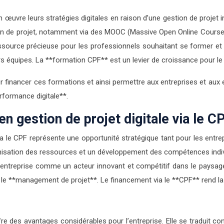
 œuvre leurs stratégies digitales en raison d’une gestion de projet 
tion de projet, notamment via des MOOC (Massive Open Online Courses)
essource précieuse pour les professionnels souhaitant se former et 
rs équipes. La **formation CPF** est un levier de croissance pour l
 financer ces formations et ainsi permettre aux entreprises et aux
formance digitale**.
en gestion de projet digitale via le C
via le CPF représente une opportunité stratégique tant pour les entr
timisation des ressources et un développement des compétences ind
l’entreprise comme un acteur innovant et compétitif dans le paysag
ur le **management de projet**. Le financement via le **CPF** rend la
ffre des avantages considérables pour l’entreprise. Elle se traduit