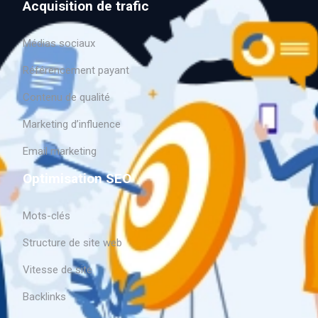
Acquisition de trafic
Médias sociaux
Référencement payant
Contenu de qualité
Marketing d’influence
Email marketing
Optimisation SEO
Mots-clés
Structure de site web
Vitesse de site
Backlinks