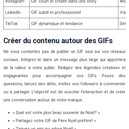
Instagram
GIF court et créatif dans une story
Anno
LinkedIn
GIF subtil et professionnel
Vœux
TikTok
GIF dynamique et tendance
Défi
Créer du contenu autour des GIFs
Ne vous contentez pas de publier un GIF seul sur vos réseaux
sociaux. Intégrez-le dans un message plus large qui apportera
de la valeur à votre public. Rédigez des légendes créatives et
engageantes pour accompagner vos GIFs. Posez des
questions, lancez des défis, invitez vos followers à commenter
ou à partager. L’objectif est de susciter l’interaction et de créer
une conversation autour de votre marque.
« Quel est votre plus beau souvenir de Noël? »
« Partagez votre GIF de Père Noël préféré! »
« Taguez un ami qui adore Noël! »