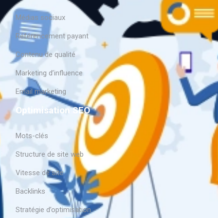
Médias sociaux
Référencement payant
Contenu de qualité
Marketing d’influence
Email marketing
Optimisation SEO
Mots-clés
Structure de site web
Vitesse de site
Backlinks
Stratégie d’optimisation