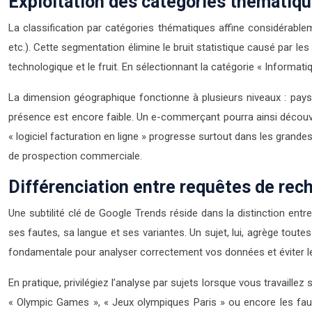
Exploitation des catégories thématiq
La classification par catégories thématiques affine considérable
etc.). Cette segmentation élimine le bruit statistique causé par l
technologique et le fruit. En sélectionnant la catégorie « Informat
La dimension géographique fonctionne à plusieurs niveaux : pays, 
présence est encore faible. Un e-commerçant pourra ainsi découv
« logiciel facturation en ligne » progresse surtout dans les grand
de prospection commerciale.
Différenciation entre requêtes de rec
Une subtilité clé de Google Trends réside dans la distinction entr
ses fautes, sa langue et ses variantes. Un sujet, lui, agrège toutes
fondamentale pour analyser correctement vos données et éviter les
En pratique, privilégiez l’analyse par sujets lorsque vous travail
« Olympic Games », « Jeux olympiques Paris » ou encore les faute