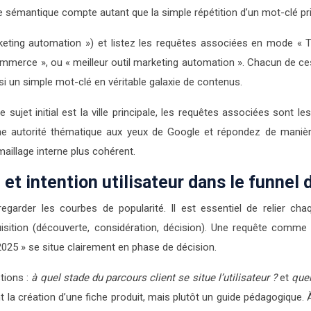
sémantique compte autant que la simple répétition d’un mot-clé pri
rketing automation ») et listez les requêtes associées en mode 
merce », ou « meilleur outil marketing automation ». Chacun de ces 
si un simple mot-clé en véritable galaxie de contenus.
ujet initial est la ville principale, les requêtes associées sont les
e autorité thématique aux yeux de Google et répondez de manière e
aillage interne plus cohérent.
et intention utilisateur dans le funnel d
arder les courbes de popularité. Il est essentiel de relier chaqu
cquisition (découverte, considération, décision). Une requête comm
025 » se situe clairement en phase de décision.
tions :
à quel stade du parcours client se situe l’utilisateur ?
et
quel
la création d’une fiche produit, mais plutôt un guide pédagogique. À