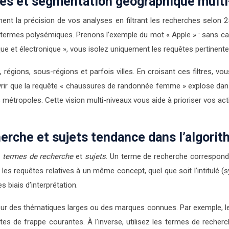
ues et segmentation géographique mult
ment la précision de vos analyses en filtrant les recherches selo
es termes polysémiques. Prenons l’exemple du mot « Apple » : sans c
ique et électronique », vous isolez uniquement les requêtes pertinente
régions, sous-régions et parfois villes. En croisant ces filtres, v
rir que la requête « chaussures de randonnée femme » explose dans
es métropoles. Cette vision multi-niveaux vous aide à prioriser vos
herche et sujets tendance dans l’algori
e
termes de recherche
et
sujets
. Un terme de recherche correspond 
 les requêtes relatives à un même concept, quel que soit l’intitulé (
 biais d’interprétation.
lez sur des thématiques larges ou des marques connues. Par exemple, 
s de frappe courantes. À l’inverse, utilisez les termes de recher