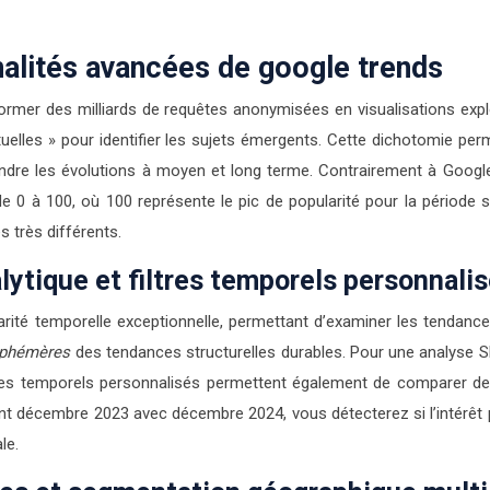
nnalités avancées de google trends
rmer des milliards de requêtes anonymisées en visualisations explo
elles » pour identifier les sujets émergents. Cette dichotomie perme
ndre les évolutions à moyen et long terme. Contrairement à Googl
e 0 à 100, où 100 représente le pic de popularité pour la période 
 très différents.
lytique et filtres temporels personnali
rité temporelle exceptionnelle, permettant d’examiner les tendances
éphémères
des tendances structurelles durables. Pour une analyse SE
iltres temporels personnalisés permettent également de comparer des
nt décembre 2023 avec décembre 2024, vous détecterez si l’intérêt
le.