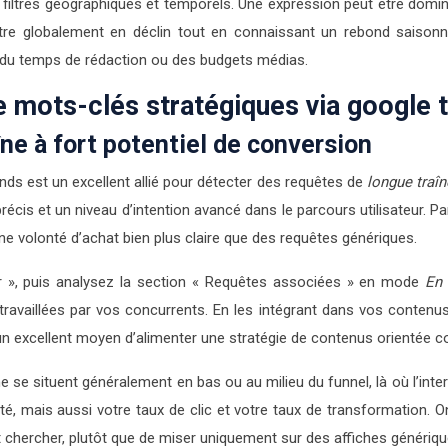
filtres géographiques et temporels. Une expression peut être domi
re globalement en déclin tout en connaissant un rebond saisonni
 du temps de rédaction ou des budgets médias.
 mots-clés stratégiques via google 
îne à fort potentiel de conversion
ds est un excellent allié pour détecter des requêtes de
longue traîn
cis et un niveau d’intention avancé dans le parcours utilisateur. 
e volonté d’achat bien plus claire que des requêtes génériques.
lorer », puis analysez la section « Requêtes associées » en mode
En
ravaillées par vos concurrents. En les intégrant dans vos contenus 
un excellent moyen d’alimenter une stratégie de contenus orientée c
e se situent généralement en bas ou au milieu du funnel, là où l’int
té, mais aussi votre taux de clic et votre taux de transformation. O
nt chercher, plutôt que de miser uniquement sur des affiches génériqu