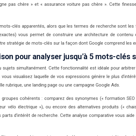
igne pas chère » et « assurance voiture pas chère ». Cette finess
ts-clés apparentés, alors que les termes de recherche sont les feuil
s exactes) vous permet de construire une architecture de contenu c
tre stratégie de mots-clés sur la façon dont Google comprend les ent
ison pour analyser jusqu’à 5 mots-clés
sujets simultanément. Cette fonctionnalité est idéale pour arbitrer
vous visualisez laquelle de vos expressions génère le plus d’intér
elle rubrique, une landing page ou une campagne Google Ads.
es groupes cohérents : comparez des synonymes (« formation SEO »,
illeur vélo électrique »), ou encore des alternatives produits («
parts d’intérêt de recherche. Cette analyse comparative vous aide 