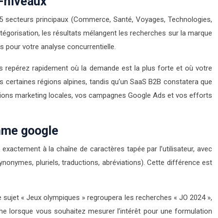
i-niveaux
n 25 secteurs principaux (Commerce, Santé, Voyages, Technologies,
atégorisation, les résultats mélangent les recherches sur la marque
s pour votre analyse concurrentielle.
ous repérez rapidement où la demande est la plus forte et où votre
 certaines régions alpines, tandis qu’un SaaS B2B constatera que
 actions marketing locales, vos campagnes Google Ads et vos efforts
thme google
exactement à la chaîne de caractères tapée par l’utilisateur, avec
synonymes, pluriels, traductions, abréviations). Cette différence est
le sujet « Jeux olympiques » regroupera les recherches « JO 2024 »,
che lorsque vous souhaitez mesurer l’intérêt pour une formulation