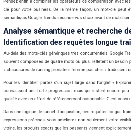
Pensez enfin à combiner les opérateurs de comparaison avec les 
clé pour votre business. De la même façon, un mot-clé peut êt
sémantique, Google Trends sécurise vos choix avant de mobiliser
Analyse sémantique et recherche de
Identification des requêtes longue tra
Au-delà des mots-clés génériques très concurrentiels, Google Tren
souvent composées de quatre mots ou plus, reflètent un besoin pré
« chaussures de running pronateur femme pas cher » traduisent un
Pour les identifier, partez d’un sujet large dans l’onglet « Exp
connaissent une forte progression, mais qui restent encore peu t
qualifié avec un effort de référencement raisonnable. C’est aussi 
Dans une logique de tunnel d’acquisition, ces requêtes longue traîn
expressions précises, vous améliorez non seulement votre visibili
vitrine, les produits exacts que les passants viennent expliciteme